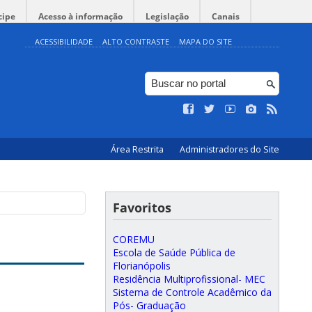
cipe
Acesso à informação
Legislação
Canais
ACESSIBILIDADE
ALTO CONTRASTE
MAPA DO SITE
Área Restrita
Administradores do Site
Favoritos
COREMU
Escola de Saúde Pública de
Florianópolis
Residência Multiprofissional- MEC
Sistema de Controle Acadêmico da
Pós- Graduação