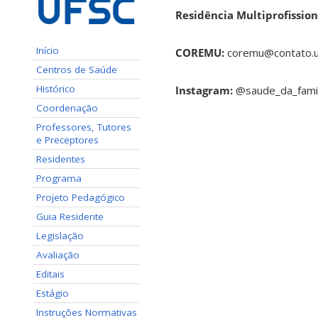
Residência Multiprofissio
Início
COREMU:
coremu@contato.u
Centros de Saúde
Histórico
Instagram:
@saude_da_famil
Coordenação
Professores, Tutores
e Preceptores
Residentes
Programa
Projeto Pedagógico
Guia Residente
Legislação
Avaliação
Editais
Estágio
Instruções Normativas