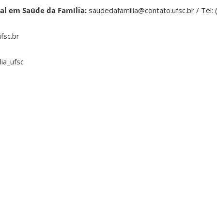
nal em Saúde da Família:
saudedafamilia@contato.ufsc.br / Tel:
fsc.br
ia_ufsc