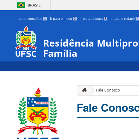
BRASIL
Ir para o conteúdo
1
Ir para o menu
2
Ir para a busca
3
Ir para o rodapé
4
Residência Multipro
Família
Fale Conosco
Fale Conos