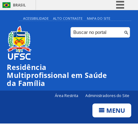
BRASIL
Simplifique!
ACESSIBILIDADE
ALTO CONTRASTE
MAPA DO SITE
Comunica BR
Participe
Acesso à informação
Legislação
Residência
Canais
Multiprofissional em Saúde
da Família
Área Restrita
Administradores do Site
MENU