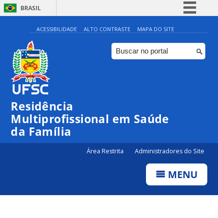
BRASIL
Simplifique!
ACESSIBILIDADE
ALTO CONTRASTE
MAPA DO SITE
Comunica BR
Participe
Acesso à informação
Legislação
Residência
Canais
Multiprofissional em Saúde
da Família
Área Restrita
Administradores do Site
MENU