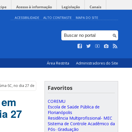
cipe
Acesso à informação
Legislação
Canais
ACESSIBILIDADE
ALTO CONTRASTE
MAPA DO SITE
Área Restrita
Administradores do Site
iúma-SC, no dia 27 de Agosto de 2018.
Favoritos
s em
COREMU
Escola de Saúde Pública de
ia 27
Florianópolis
Residência Multiprofissional- MEC
Sistema de Controle Acadêmico da
Pós- Graduação