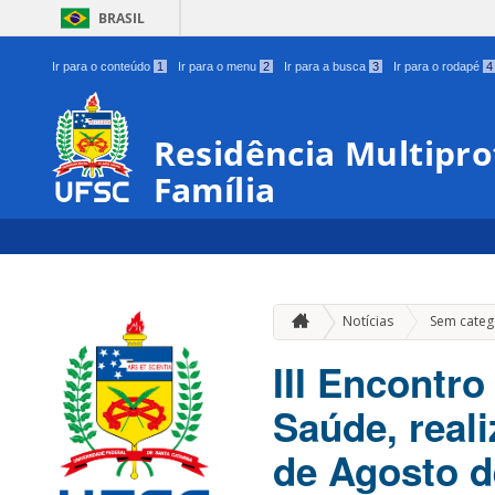
BRASIL
Ir para o conteúdo
1
Ir para o menu
2
Ir para a busca
3
Ir para o rodapé
4
Residência Multipro
Família
Notícias
Sem categ
III Encontr
Saúde, real
de Agosto d