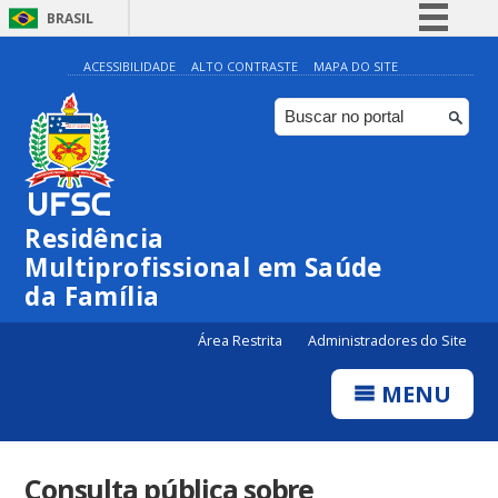
BRASIL
Simplifique!
ACESSIBILIDADE
ALTO CONTRASTE
MAPA DO SITE
Comunica BR
Participe
Acesso à informação
Legislação
Residência
Canais
Multiprofissional em Saúde
da Família
Área Restrita
Administradores do Site
MENU
Consulta pública sobre